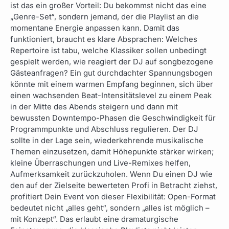
ist das ein großer Vorteil: Du bekommst nicht das eine
„Genre-Set“, sondern jemand, der die Playlist an die
momentane Energie anpassen kann. Damit das
funktioniert, braucht es klare Absprachen: Welches
Repertoire ist tabu, welche Klassiker sollen unbedingt
gespielt werden, wie reagiert der DJ auf songbezogene
Gästeanfragen? Ein gut durchdachter Spannungsbogen
könnte mit einem warmen Empfang beginnen, sich über
einen wachsenden Beat-Intensitätslevel zu einem Peak
in der Mitte des Abends steigern und dann mit
bewussten Downtempo-Phasen die Geschwindigkeit für
Programmpunkte und Abschluss regulieren. Der DJ
sollte in der Lage sein, wiederkehrende musikalische
Themen einzusetzen, damit Höhepunkte stärker wirken;
kleine Überraschungen und Live-Remixes helfen,
Aufmerksamkeit zurückzuholen. Wenn Du einen DJ wie
den auf der Zielseite bewerteten Profi in Betracht ziehst,
profitiert Dein Event von dieser Flexibilität: Open-Format
bedeutet nicht „alles geht“, sondern „alles ist möglich –
mit Konzept“. Das erlaubt eine dramaturgische