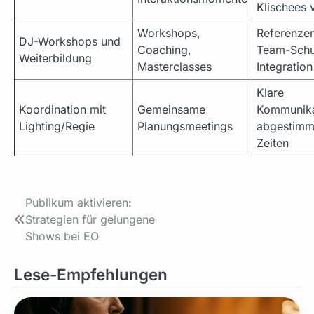
Klischees 
Workshops,
Referenzen
DJ-Workshops und
Coaching,
Team-Schu
Weiterbildung
Masterclasses
Integration
Klare
Koordination mit
Gemeinsame
Kommunika
Lighting/Regie
Planungsmeetings
abgestimm
Zeiten
Beitragsnavigation
Publikum aktivieren:
Strategien für gelungene
Shows bei EO
Lese-Empfehlungen