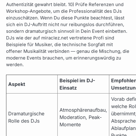
Authentizität gewahrt bleibt. 10) Prüfe Referenzen und
Workshop-Angebote, um die Professionalität des DJs
einzuschätzen. Wenn Du diese Punkte beachtest, lässt
sich ein DJ-Auftritt nicht nur reibungslos durchführen,
sondern dramaturgisch sinnvoll in Dein Event einbetten.
DJs wie der auf miraclez.net vertretene Profi sind
Beispiele für Musiker, die technische Sorgfalt mit
offener Musikalität verbinden — genau die Mischung, die
moderne Events brauchen, um erinnerungswürdig zu
werden.
Beispiel im DJ-
Empfohle
Aspekt
Einsatz
Umsetzun
Vorab defi
welche Rol
Atmosphärenaufbau,
Dramaturgische
übernimmt;
Moderation, Peak-
Rolle des DJs
Absprache
Momente
Ablaufplan
Punkte