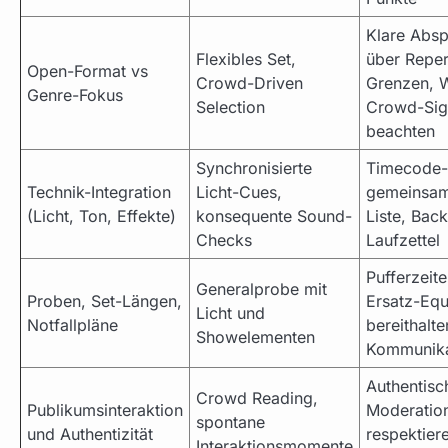
Klare Abs
Flexibles Set,
über Reper
Open-Format vs
Crowd-Driven
Grenzen, 
Genre-Fokus
Selection
Crowd-Sig
beachten
Synchronisierte
Timecode-L
Technik-Integration
Licht-Cues,
gemeinsa
(Licht, Ton, Effekte)
konsequente Sound-
Liste, Bac
Checks
Laufzettel
Pufferzeit
Generalprobe mit
Proben, Set-Längen,
Ersatz-Eq
Licht und
Notfallpläne
bereithalte
Showelementen
Kommunik
Authentisc
Crowd Reading,
Publikumsinteraktion
Moderatio
spontane
und Authentizität
respektier
Interaktionsmomente