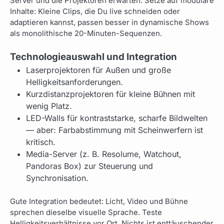
Server und die Projektoren erwarten. Setze auf modulare
Inhalte: Kleine Clips, die Du live schneiden oder
adaptieren kannst, passen besser in dynamische Shows
als monolithische 20-Minuten-Sequenzen.
Technologieauswahl und Integration
Laserprojektoren für Außen und große
Helligkeitsanforderungen.
Kurzdistanzprojektoren für kleine Bühnen mit
wenig Platz.
LED-Walls für kontraststarke, scharfe Bildwelten
— aber: Farbabstimmung mit Scheinwerfern ist
kritisch.
Media-Server (z. B. Resolume, Watchout,
Pandoras Box) zur Steuerung und
Synchronisation.
Gute Integration bedeutet: Licht, Video und Bühne
sprechen dieselbe visuelle Sprache. Teste
Helligkeitsverhältnisse vor Ort. Nichts ist enttäuschender