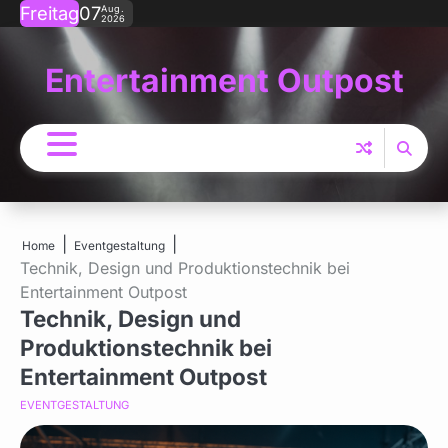
Skip
Freitag
07
Aug.
2026
to
content
Entertainment Outpost
Home
Eventgestaltung
Technik, Design und Produktionstechnik bei
Entertainment Outpost
Technik, Design und
Produktionstechnik bei
Entertainment Outpost
EVENTGESTALTUNG