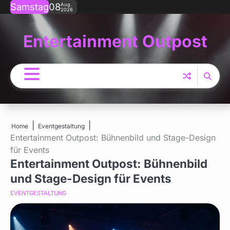
Skip
Samstag
08
Aug.
2026
to
content
Entertainment Outpost
Home
Eventgestaltung
Entertainment Outpost: Bühnenbild und Stage-Design
für Events
Entertainment Outpost: Bühnenbild
und Stage-Design für Events
EVENTGESTALTUNG