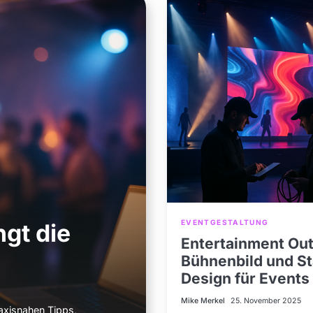
EVENTGESTALTUNG
ngt die
Entertainment Out
Bühnenbild und S
Design für Events
Mike Merkel
25. November 2025
axisnahen Tipps,