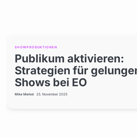
SHOWPRODUKTIONEN
SHOWPRODUKTIONEN
SHOWPRODUKTIONEN
Publikum aktivieren:
Licht- und Mediensteu
EntertainmentOutpost
Strategien für gelunge
für Shows | Entertainm
Eventunterhaltung für
Shows bei EO
Outpost
Zuschauererlebnis
Mike Merkel
Mike Merkel
Mike Merkel
25. November 2025
25. November 2025
25. November 2025