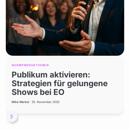
SHOWPRODUKTIONEN
SHOWPRODUKTIONEN
SHOWPRODUKTIONEN
Publikum aktivieren:
Licht- und
EntertainmentOutpost:
Strategien für gelungene
Mediensteuerung für
Eventunterhaltung für
Shows bei EO
Shows | Entertainment
Zuschauererlebnis
Outpost
Mike Merkel
Mike Merkel
25. November 2025
25. November 2025
Mike Merkel
25. November 2025